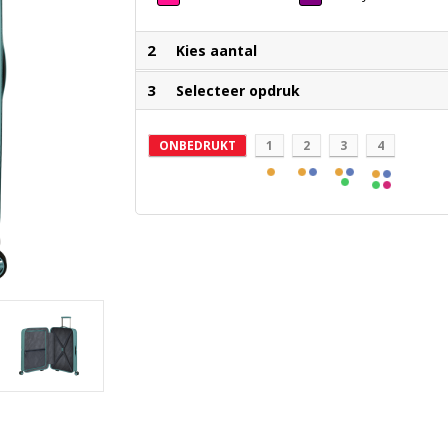
2
Kies aantal
3
Selecteer opdruk
ONBEDRUKT
1
2
3
4