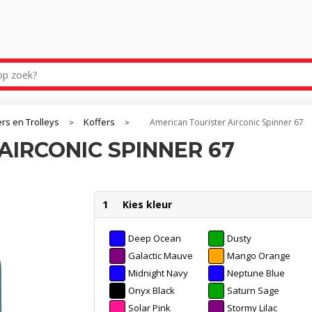
ers en Trolleys
Koffers
American Tourister Airconic Spinner 67
>
>
AIRCONIC SPINNER 67
1
Kies kleur
Deep Ocean
Dusty
Turquoise
Galactic Mauve
Mango Orange
Midnight Navy
Neptune Blue
Onyx Black
Saturn Sage
Solar Pink
Stormy Lilac