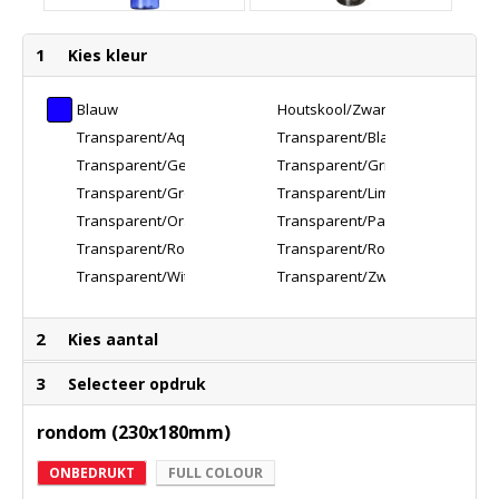
1
Kies kleur
Blauw
Houtskool/Zwart
Transparent/Aquablauw
Transparent/Blauw
Transparent/Geel
Transparent/Grijs
Transparent/Groen
Transparent/Lime
Transparent/Oranje
Transparent/Paars
Transparent/Rood
Transparent/Roze
Transparent/Wit
Transparent/Zwart
2
Kies aantal
3
Selecteer opdruk
rondom (230x180mm)
ONBEDRUKT
FULL COLOUR