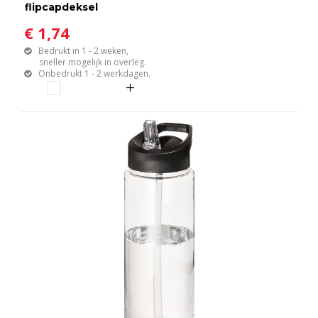
flipcapdeksel
€ 1,74
Bedrukt in 1 - 2 weken,
sneller mogelijk in overleg.
Onbedrukt 1 - 2 werkdagen.