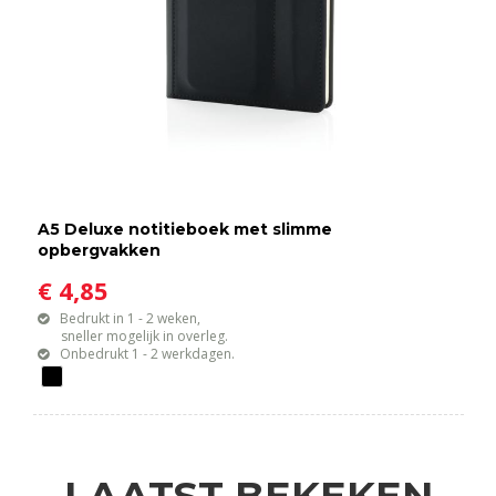
A5 Deluxe notitieboek met slimme
opbergvakken
€ 4,85
Bedrukt in 1 - 2 weken,
sneller mogelijk in overleg.
Onbedrukt 1 - 2 werkdagen.
LAATST BEKEKEN