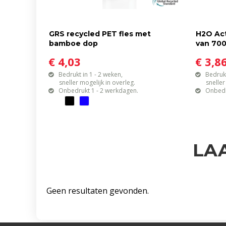
GRS recycled PET fles met
H2O Act
bamboe dop
van 700
€ 4,03
€ 3,8
Bedrukt in 1 - 2 weken,
Bedrukt
sneller mogelijk in overleg.
sneller mo
Onbedrukt 1 - 2 werkdagen.
Onbedr
LA
Geen resultaten gevonden.