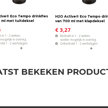
ive® Eco Tempo drinkfles
H2O Active® Eco Tempo drin
 ml met tuitdeksel
van 700 ml met klapdeksel
6
€ 3,27
 in 1 - 2 weken,
Bedrukt in 1 - 2 weken,
gelijk in overleg.
sneller mogelijk in overleg.
ukt 1 - 2 werkdagen.
Onbedrukt 1 - 2 werkdagen.
ATST BEKEKEN PRODUC