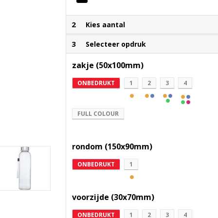
2
Kies aantal
3
Selecteer opdruk
zakje (50x100mm)
ONBEDRUKT
1
2
3
4
FULL COLOUR
rondom (150x90mm)
ONBEDRUKT
1
voorzijde (30x70mm)
ONBEDRUKT
1
2
3
4