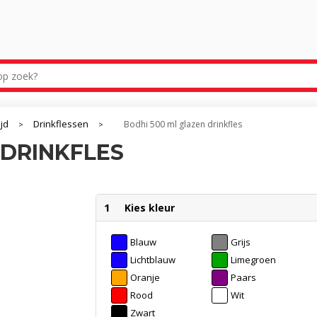
ijd
Drinkflessen
Bodhi 500 ml glazen drinkfles
>
>
 DRINKFLES
1
Kies kleur
Blauw
Grijs
Lichtblauw
Limegroen
Oranje
Paars
Rood
Wit
Zwart