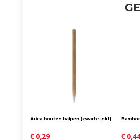
G
Arica houten balpen (zwarte inkt)
Bamboe
€ 0,29
€ 0,4