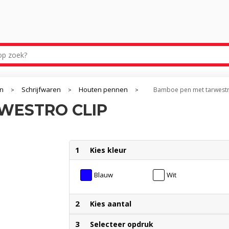
en
Schrijfwaren
Houten pennen
Bamboe pen met tarwestr
>
>
>
WESTRO CLIP
1
Kies kleur
Blauw
Wit
2
Kies aantal
3
Selecteer opdruk