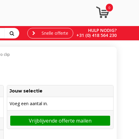
0
HULP NODIG?
Snelle offerte
+31 (0) 418 564 230
o clip
Jouw selectie
Voeg een aantal in.
Vrijblijvende offerte mailen