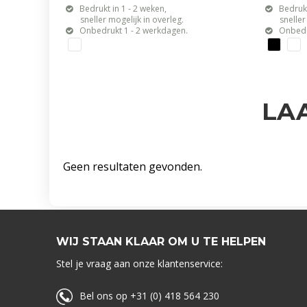
Bedrukt in 1 - 2 weken,
Bedrukt
sneller mogelijk in overleg.
sneller mo
Onbedrukt 1 - 2 werkdagen.
Onbedr
LA
Geen resultaten gevonden.
WIJ STAAN KLAAR OM U TE HELPEN
Stel je vraag aan onze klantenservice:
Bel ons op +31 (0) 418 564 230