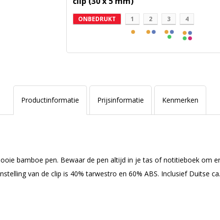
clip (30 x 5 mm)
ONBEDRUKT
1
2
3
4
Productinformatie
Prijsinformatie
Kenmerken
 mooie bamboe pen. Bewaar de pen altijd in je tas of notitieboek om e
lling van de clip is 40% tarwestro en 60% ABS. Inclusief Duitse ca