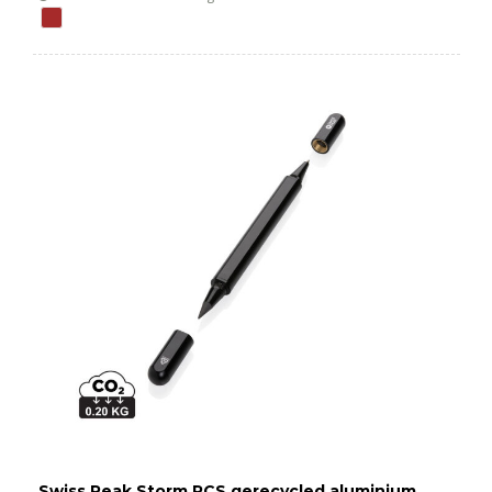
Swiss Peak Storm RCS gerecycled aluminium