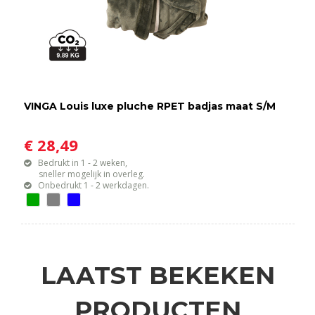
VINGA Louis luxe pluche RPET badjas maat S/M
€ 28,49
Bedrukt in 1 - 2 weken,
sneller mogelijk in overleg.
Onbedrukt 1 - 2 werkdagen.
LAATST BEKEKEN
PRODUCTEN