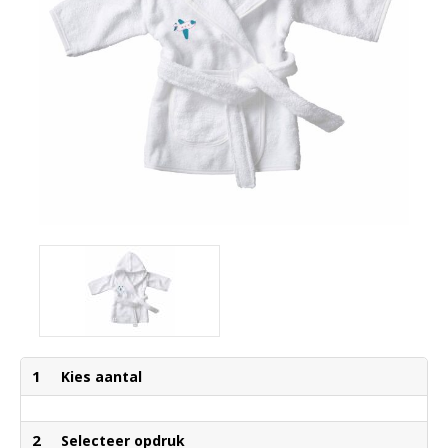
1
Kies aantal
2
Selecteer opdruk