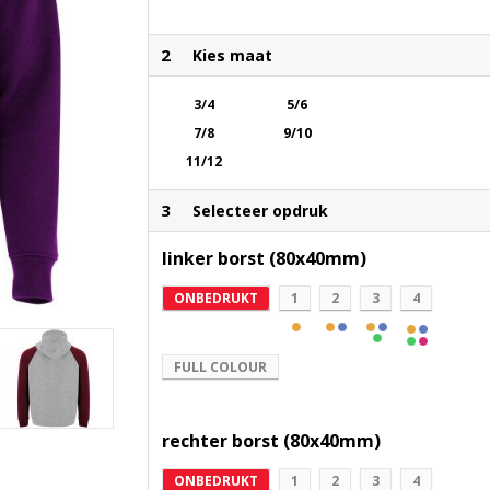
Grijs
2
Kies maat
3/4
5/6
7/8
9/10
11/12
3
Selecteer opdruk
linker borst (80x40mm)
ONBEDRUKT
1
2
3
4
FULL COLOUR
rechter borst (80x40mm)
ONBEDRUKT
1
2
3
4