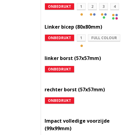
ONBEDRUKT
1
2
3
4
Linker bicep (80x80mm)
ONBEDRUKT
1
FULL COLOUR
linker borst (57x57mm)
ONBEDRUKT
rechter borst (57x57mm)
ONBEDRUKT
Impact volledige voorzijde
(99x99mm)