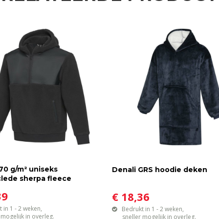
70 g/m² uniseks
Denali GRS hoodie deken
lede sherpa fleece
39
€ 18,36
 in 1 - 2 weken,
Bedrukt in 1 - 2 weken,
gelijk in overleg.
sneller mogelijk in overleg.