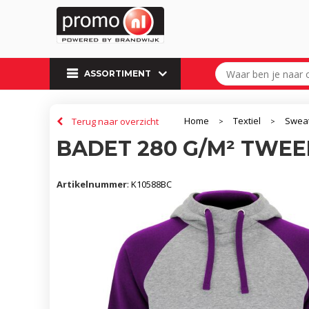
ASSORTIMENT
Home
Textiel
Swea
Terug naar overzicht
>
>
BADET 280 G/M² TWE
Artikelnummer
:
K10588BC