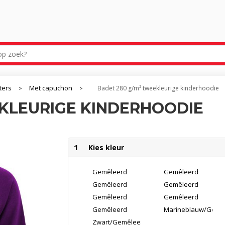
ters
Met capuchon
Badet 280 g/m² tweekleurige kinderhoodie
>
>
EKLEURIGE KINDERHOODIE
1
Kies kleur
Gemêleerd
Gemêleerd
Grijs/Flessengroen
Grijs/Granaat
Gemêleerd
Gemêleerd
Grijs/Koningsblauw
Grijs/Lichtroze
Gemêleerd
Gemêleerd
Grijs/Paars
Grijs/Rood
Gemêleerd
Marineblauw/Gemê
Grijs/Zwart
Grijs
Zwart/Gemêleerd