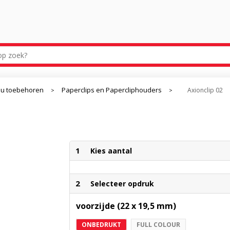
u toebehoren
Paperclips en Papercliphouders
Axionclip 02
>
>
1
Kies aantal
2
Selecteer opdruk
voorzijde (22 x 19,5 mm)
ONBEDRUKT
FULL COLOUR