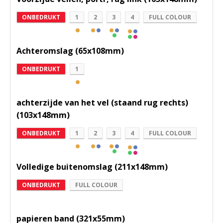
ONBEDRUKT
1
2
3
4
FULL COLOUR
Achteromslag (65x108mm)
ONBEDRUKT
1
achterzijde van het vel (staand rug rechts)
(103x148mm)
ONBEDRUKT
1
2
3
4
FULL COLOUR
Volledige buitenomslag (211x148mm)
ONBEDRUKT
FULL COLOUR
papieren band (321x55mm)