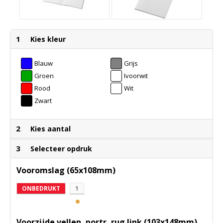
1
Kies kleur
Blauw
Grijs
Groen
Ivoorwit
Rood
Wit
Zwart
2
Kies aantal
3
Selecteer opdruk
Vooromslag (65x108mm)
ONBEDRUKT
1
Voorzijde vellen, portr, rug link (103x148mm)