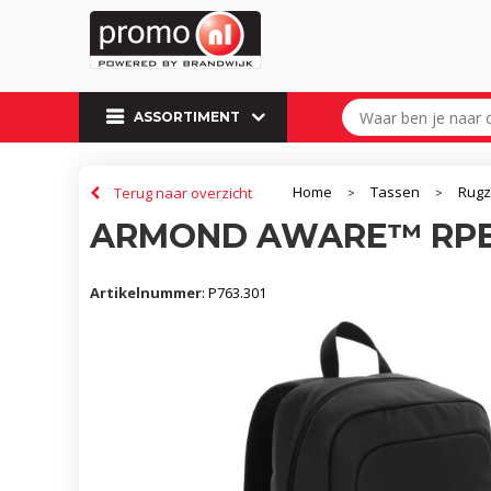
ASSORTIMENT
Home
Tassen
Rug
Terug naar overzicht
>
>
ARMOND AWARE™ RPET
Artikelnummer
:
P763.301