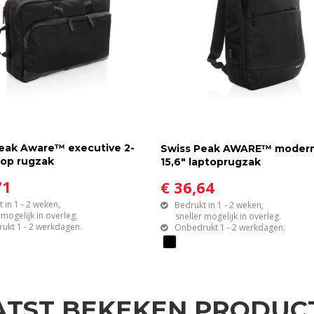
eak Aware™ executive 2-
Swiss Peak AWARE™ moder
ptop rugzak
15,6" laptoprugzak
71
€ 36,64
 in 1 - 2 weken,
Bedrukt in 1 - 2 weken,
gelijk in overleg.
sneller mogelijk in overleg.
ukt 1 - 2 werkdagen.
Onbedrukt 1 - 2 werkdagen.
ATST BEKEKEN PRODUC