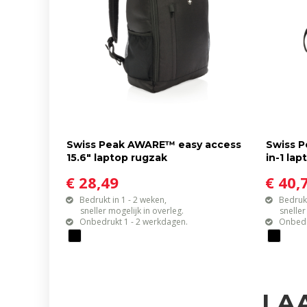
Swiss Peak AWARE™ easy access
Swiss P
15.6" laptop rugzak
in-1 la
€ 28,49
€ 40,
Bedrukt in 1 - 2 weken,
Bedrukt
sneller mogelijk in overleg.
sneller mo
Onbedrukt 1 - 2 werkdagen.
Onbedr
LA