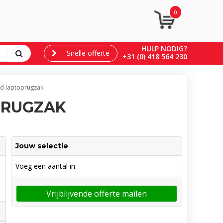
0
HULP NODIG?
Snelle offerte
+31 (0) 418 564 230
d laptoprugzak
PRUGZAK
Jouw selectie
Voeg een aantal in.
Vrijblijvende offerte mailen