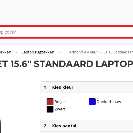
zakken
Laptop rugzakken
Armond AWARE™ RPET 15.6" standaar
>
>
 15.6" STANDAARD LAPTO
1
Kies kleur
Beige
Donkerblauw
Zwart
2
Kies aantal