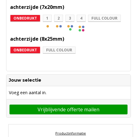
achterzijde (7x20mm)
ONBEDRUKT
1
2
3
4
FULL COLOUR
achterzijde (8x25mm)
ONBEDRUKT
FULL COLOUR
Jouw selectie
Voeg een aantal in.
Vrijblijvende offerte mailen
Productinformatie