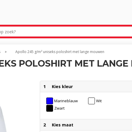
s
Apollo 245 g/m² uniseks poloshirt met lange mouwen
>
ISEKS POLOSHIRT MET LANG
1
Kies kleur
Marineblauw
Wit
Zwart
2
Kies maat