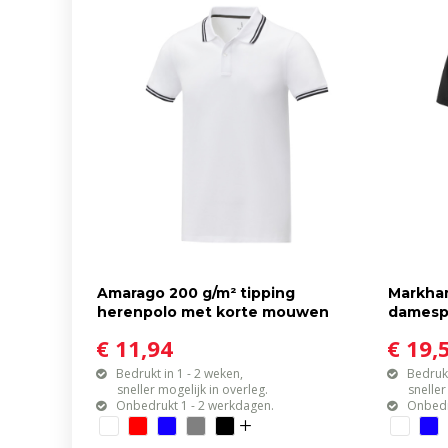
Amarago 200 g/m² tipping
Markham
herenpolo met korte mouwen
damesp
€ 11,94
€ 19,
Bedrukt in 1 - 2 weken,
Bedrukt
sneller mogelijk in overleg.
sneller mo
Onbedrukt 1 - 2 werkdagen.
Onbedr