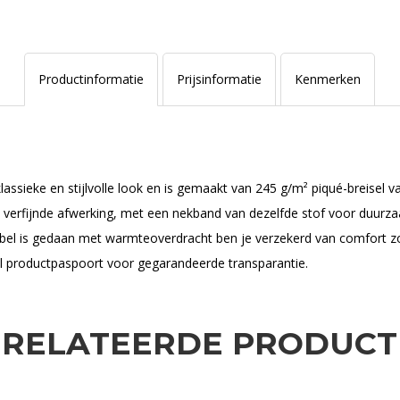
Productinformatie
Prijsinformatie
Kenmerken
ssieke en stijlvolle look en is gemaakt van 245 g/m² piqué-breisel v
een verfijnde afwerking, met een nekband van dezelfde stof voor duurz
abel is gedaan met warmteoverdracht ben je verzekerd van comfort 
l productpaspoort voor gegarandeerde transparantie.
ERELATEERDE PRODUCT