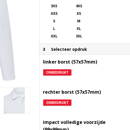
3XS
4XS
XXS
XS
S
M
L
XL
XXL
3XL
3
Selecteer opdruk
linker borst (57x57mm)
ONBEDRUKT
rechter borst (57x57mm)
ONBEDRUKT
impact volledige voorzijde
(99x99mm)