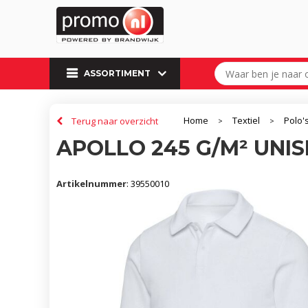
ASSORTIMENT
Home
Textiel
Polo'
Terug naar overzicht
>
>
APOLLO 245 G/M² UN
Artikelnummer
:
39550010