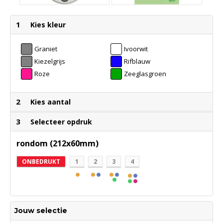
1
Kies kleur
Graniet
Ivoorwit
Kiezelgrijs
Rifblauw
Roze
Zeeglasgroen
2
Kies aantal
3
Selecteer opdruk
rondom (212x60mm)
ONBEDRUKT
1
2
3
4
Jouw selectie