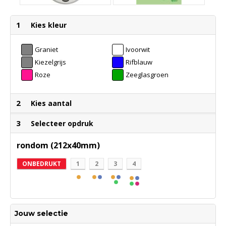
1
Kies kleur
Graniet
Ivoorwit
Kiezelgrijs
Rifblauw
Roze
Zeeglasgroen
2
Kies aantal
3
Selecteer opdruk
rondom (212x40mm)
ONBEDRUKT
1
2
3
4
Jouw selectie