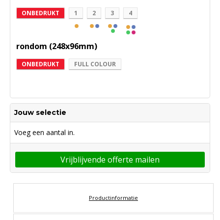
ONBEDRUKT
1
2
3
4
rondom (248x96mm)
ONBEDRUKT
FULL COLOUR
Jouw selectie
Voeg een aantal in.
Vrijblijvende offerte mailen
Productinformatie