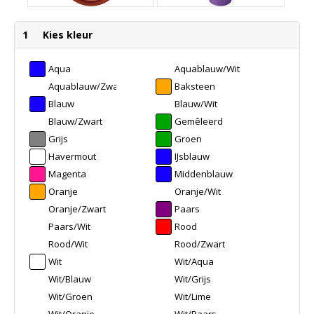
1
Kies kleur
Aqua
Aquablauw/Wit
Aquablauw/Zwart
Baksteen
Blauw
Blauw/Wit
Blauw/Zwart
Gemêleerd
Groen
Grijs
Groen
Havermout
IJsblauw
Magenta
Middenblauw
Oranje
Oranje/Wit
Oranje/Zwart
Paars
Paars/Wit
Rood
Rood/Wit
Rood/Zwart
Wit
Wit/Aqua
Wit/Blauw
Wit/Grijs
Wit/Groen
Wit/Lime