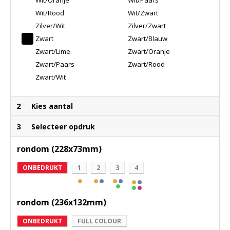
Wit/Oranje
Wit/Paars
Wit/Rood
Wit/Zwart
Zilver/Wit
Zilver/Zwart
Zwart
Zwart/Blauw
Zwart/Lime
Zwart/Oranje
Zwart/Paars
Zwart/Rood
Zwart/Wit
2
Kies aantal
3
Selecteer opdruk
rondom (228x73mm)
ONBEDRUKT
1
2
3
4
rondom (236x132mm)
ONBEDRUKT
FULL COLOUR