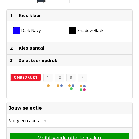
1
Kies kleur
Dark Navy
Shadow Black
2
Kies aantal
3
Selecteer opdruk
ONBEDRUKT
1
2
3
4
Jouw selectie
Voeg een aantal in.
Vrijblijvende offerte mailen