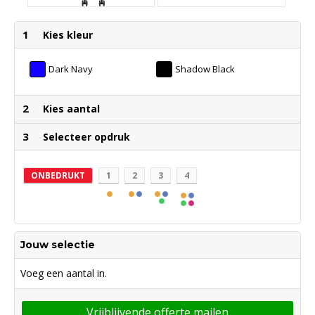
1
Kies kleur
Dark Navy
Shadow Black
2
Kies aantal
3
Selecteer opdruk
ONBEDRUKT
1
2
3
4
Jouw selectie
Voeg een aantal in.
Vrijblijvende offerte mailen