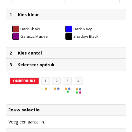
1
Kies kleur
Dark Khaki
Dark Navy
Galactic Mauve
Shadow Black
2
Kies aantal
3
Selecteer opdruk
ONBEDRUKT
1
2
3
4
Jouw selectie
Voeg een aantal in.