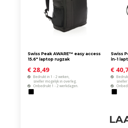
Swiss Peak AWARE™ easy access
Swiss P
15.6" laptop rugzak
in-1 la
€ 28,49
€ 40,
Bedrukt in 1 - 2 weken,
Bedrukt
sneller mogelijk in overleg.
sneller mo
Onbedrukt 1 - 2 werkdagen.
Onbedr
LA