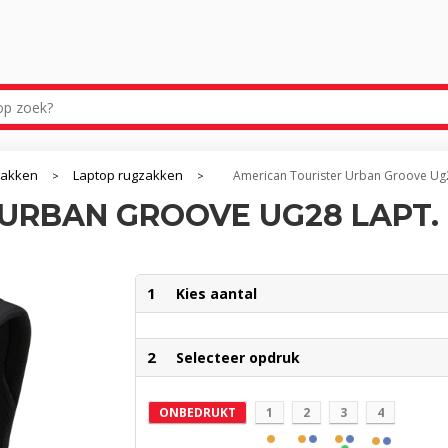
zakken
Laptop rugzakken
American Tourister Urban Groove Ug2
>
>
URBAN GROOVE UG28 LAPT. 
1
Kies aantal
2
Selecteer opdruk
ONBEDRUKT
1
2
3
4