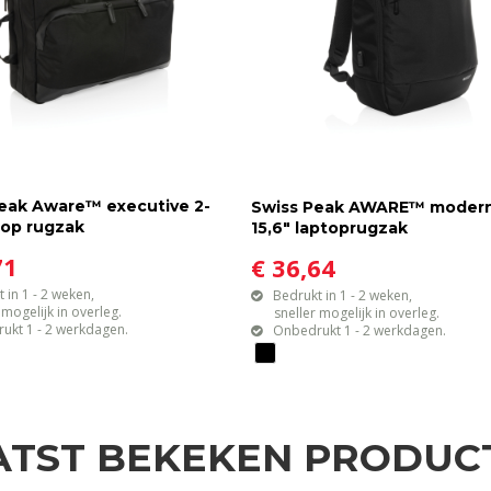
eak Aware™ executive 2-
Swiss Peak AWARE™ moder
ptop rugzak
15,6" laptoprugzak
71
€ 36,64
 in 1 - 2 weken,
Bedrukt in 1 - 2 weken,
gelijk in overleg.
sneller mogelijk in overleg.
ukt 1 - 2 werkdagen.
Onbedrukt 1 - 2 werkdagen.
ATST BEKEKEN PRODUC