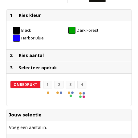
1
Kies kleur
Black
Dark Forest
Harbor Blue
2
Kies aantal
3
Selecteer opdruk
ONBEDRUKT
1
2
3
4
Jouw selectie
Voeg een aantal in.