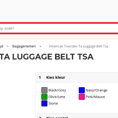
ijd
Bagageriemen
American Tourister Ta Luggage Belt Tsa
>
>
TA LUGGAGE BELT TSA
1
Kies kleur
Black/Grey
Navy/Orange
Olive/Lime
Pink/Mauve
Stone
Blue/Blue