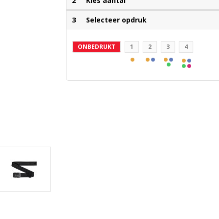
2
Kies aantal
3
Selecteer opdruk
ONBEDRUKT
1
2
3
4