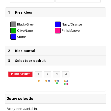
1
Kies kleur
Black/Grey
Navy/Orange
Olive/Lime
Pink/Mauve
Stone
Blue/Blue
2
Kies aantal
3
Selecteer opdruk
ONBEDRUKT
1
2
3
4
Jouw selectie
Voeg een aantal in.