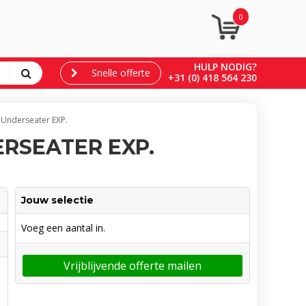
0
HULP NODIG?
Snelle offerte
+31 (0) 418 564 230
 Underseater EXP.
RSEATER EXP.
Jouw selectie
Voeg een aantal in.
Vrijblijvende offerte mailen