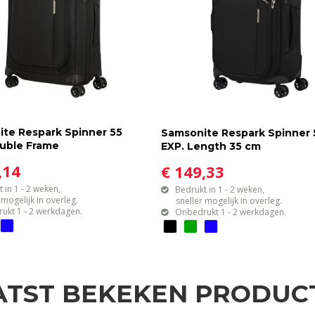
te Respark Spinner 55
Samsonite Respark Spinner 
uble Frame
EXP. Length 35 cm
,14
€ 149,33
 in 1 - 2 weken,
Bedrukt in 1 - 2 weken,
gelijk in overleg.
sneller mogelijk in overleg.
ukt 1 - 2 werkdagen.
Onbedrukt 1 - 2 werkdagen.
ATST BEKEKEN PRODUC