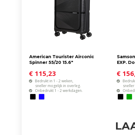
American Tourister Airconic
Samsoni
Spinner 55/20 15.6"
EXP. Do
€ 115,23
€ 156
Bedrukt in 1 - 2 weken,
Bedrukt
sneller mogelijk in overleg.
sneller mo
Onbedrukt 1 - 2 werkdagen.
Onbedr
LA