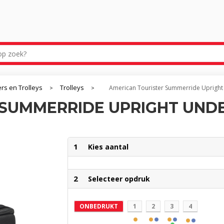
ers en Trolleys
Trolleys
American Tourister Summerride Upright
>
>
SUMMERRIDE UPRIGHT UNDE
1
Kies aantal
2
Selecteer opdruk
ONBEDRUKT
1
2
3
4