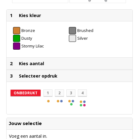
1
Kies kleur
Bronze
Brushed
Anthracite
Dusty
Silver
Turquoise
Stormy Lilac
2
Kies aantal
3
Selecteer opdruk
ONBEDRUKT
1
2
3
4
Jouw selectie
Voeg een aantal in.