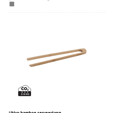
Ukiyo bamboe serveertang