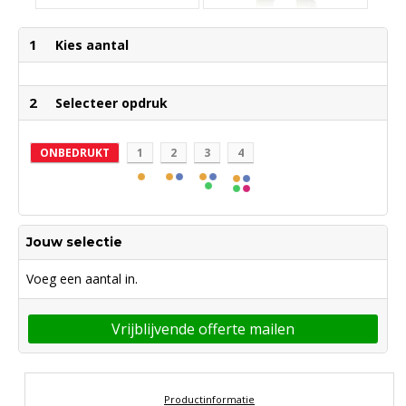
1
Kies aantal
2
Selecteer opdruk
ONBEDRUKT
1
2
3
4
Jouw selectie
Voeg een aantal in.
Vrijblijvende offerte mailen
Productinformatie