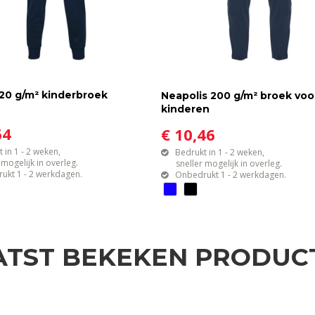
20 g/m² kinderbroek
Neapolis 200 g/m² broek voo
kinderen
64
€ 10,46
 in 1 - 2 weken,
Bedrukt in 1 - 2 weken,
gelijk in overleg.
sneller mogelijk in overleg.
ukt 1 - 2 werkdagen.
Onbedrukt 1 - 2 werkdagen.
ATST BEKEKEN PRODUC