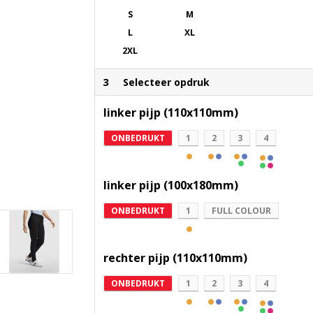
S
M
L
XL
2XL
3
Selecteer opdruk
linker pijp (110x110mm)
ONBEDRUKT
1
2
3
4
linker pijp (100x180mm)
ONBEDRUKT
1
FULL COLOUR
rechter pijp (110x110mm)
ONBEDRUKT
1
2
3
4