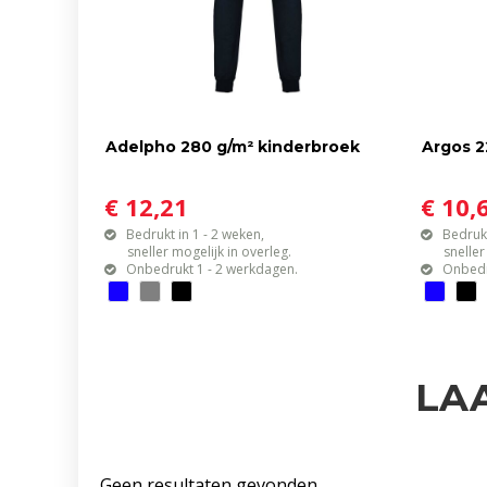
Adelpho 280 g/m² kinderbroek
Argos 2
€ 12,21
€ 10,
Bedrukt in 1 - 2 weken,
Bedrukt
sneller mogelijk in overleg.
sneller mo
Onbedrukt 1 - 2 werkdagen.
Onbedr
LA
Geen resultaten gevonden.