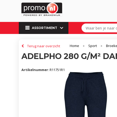
ASSORTIMENT
Home
Sport
Broek
Terug naar overzicht
>
>
ADELPHO 280 G/M² D
Artikelnummer
:
R11751R1