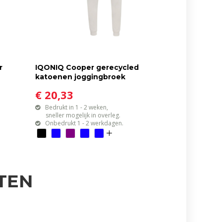
r
IQONIQ Cooper gerecycled
katoenen joggingbroek
€ 20,33
Bedrukt in 1 - 2 weken,
sneller mogelijk in overleg.
Onbedrukt 1 - 2 werkdagen.
TEN