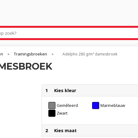
en
Trainingsbroeken
Adelpho 280 g/m² damesbroek
>
>
AMESBROEK
1
Kies kleur
Gemêleerd
Marineblauw
Grijs
Zwart
2
Kies maat