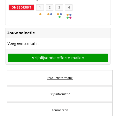
ONBEDRUKT
1
2
3
4
Jouw selectie
Voeg een aantal in.
Vrijblijvende offerte mailen
Productinformatie
Prijsinformatie
Kenmerken