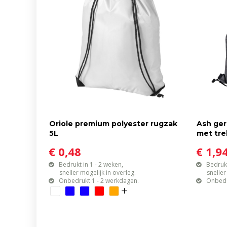
Oriole premium polyester rugzak
Ash ger
5L
met tre
€ 0,48
€ 1,9
Bedrukt in 1 - 2 weken,
Bedrukt
sneller mogelijk in overleg.
sneller mo
Onbedrukt 1 - 2 werkdagen.
Onbedr