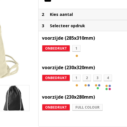
2
Kies aantal
3
Selecteer opdruk
voorzijde (285x310mm)
ONBEDRUKT
1
voorzijde (230x320mm)
ONBEDRUKT
1
2
3
4
voorzijde (230x280mm)
ONBEDRUKT
FULL COLOUR