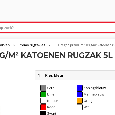
zakken
Promo rugzakjes
Oregon premium 100 g/m² katoenen ru
>
>
G/M² KATOENEN RUGZAK 5L
1
Kies kleur
Grijs
Koningsblauw
Lime
Marineblauw
Natuur
Oranje
Rood
Wit
Zwart