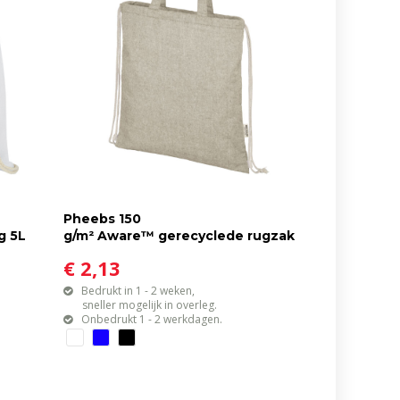
Pheebs 150
g 5L
g/m² Aware™ gerecyclede rugzak
met trekkoordsluiting
€ 2,13
Bedrukt in 1 - 2 weken,
sneller mogelijk in overleg.
Onbedrukt 1 - 2 werkdagen.